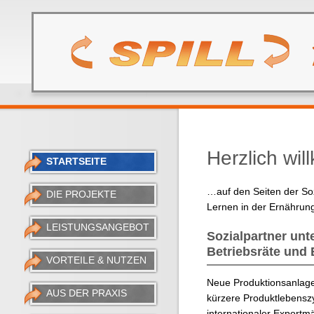
Herzlich wi
STARTSEITE
…auf den Seiten der Soz
DIE PROJEKTE
Lernen in der Ernährung
LEISTUNGSANGEBOT
Sozialpartner un
Betriebsräte und 
VORTEILE & NUTZEN
Neue Produktionsanlage
AUS DER PRAXIS
kürzere Produktlebensz
internationaler Exportmär